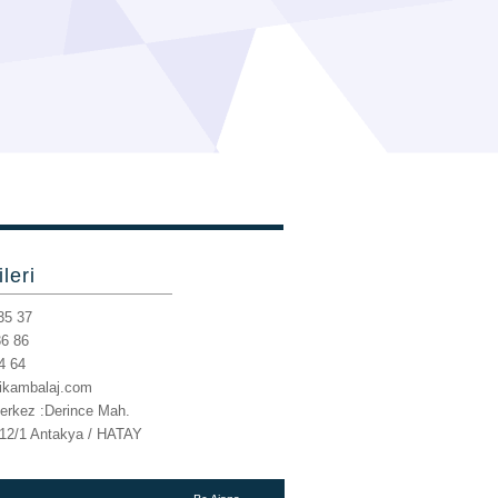
ileri
35 37
36 86
4 64
rikambalaj.com
erkez :Derince Mah.
12/1
Antakya / HATAY