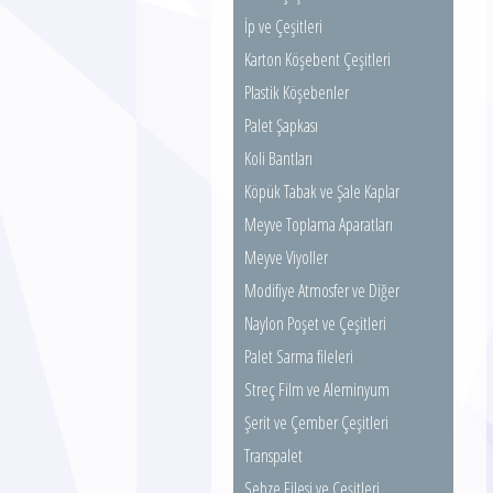
İp ve Çeşitleri
Karton Köşebent Çeşitleri
Plastik Köşebenler
Palet Şapkası
Koli Bantları
Köpük Tabak ve Şale Kaplar
Meyve Toplama Aparatları
Meyve Viyoller
Modifiye Atmosfer ve Diğer
Poşetler
Naylon Poşet ve Çeşitleri
Palet Sarma fileleri
Streç Film ve Aleminyum
Folyolar
Şerit ve Çember Çeşitleri
Transpalet
Sebze Filesi ve Çeşitleri