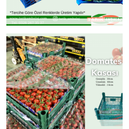
Naylon Poşet ve Çeşitleri
Palet Sarma fileleri
Streç Film ve Aleminyum Folyolar
Şerit ve Çember Çeşitleri
Transpalet
Sebze Filesi ve Çeşitleri
Zımba Makina Çeşirleri ve Telleri