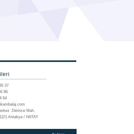
ileri
35 37
36 86
4 64
rikambalaj.com
erkez :Derince Mah.
12/1
Antakya / HATAY