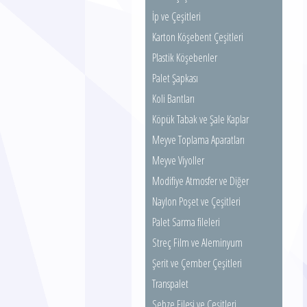
İp ve Çeşitleri
Karton Köşebent Çeşitleri
Plastik Köşebenler
Palet Şapkası
Koli Bantları
Köpük Tabak ve Şale Kaplar
Meyve Toplama Aparatları
Meyve Viyoller
Modifiye Atmosfer ve Diğer
Poşetler
Naylon Poşet ve Çeşitleri
Palet Sarma fileleri
Streç Film ve Aleminyum
Folyolar
Şerit ve Çember Çeşitleri
Transpalet
Sebze Filesi ve Çeşitleri