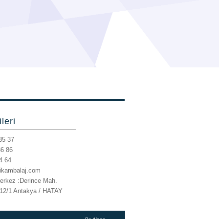
ileri
35 37
36 86
4 64
rikambalaj.com
erkez :Derince Mah.
12/1
Antakya / HATAY