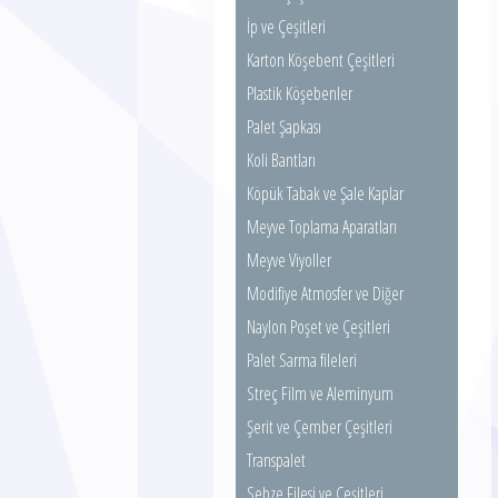
İp ve Çeşitleri
Karton Köşebent Çeşitleri
Plastik Köşebenler
Palet Şapkası
Koli Bantları
Köpük Tabak ve Şale Kaplar
Meyve Toplama Aparatları
Meyve Viyoller
Modifiye Atmosfer ve Diğer
Poşetler
Naylon Poşet ve Çeşitleri
Palet Sarma fileleri
Streç Film ve Aleminyum
Folyolar
Şerit ve Çember Çeşitleri
Transpalet
Sebze Filesi ve Çeşitleri